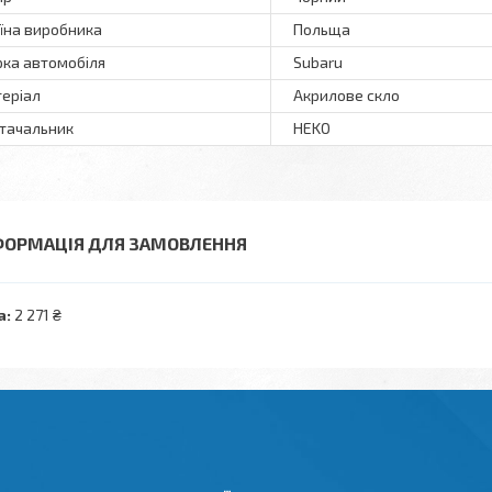
їна виробника
Польща
ка автомобіля
Subaru
еріал
Акрилове скло
тачальник
HEKO
ФОРМАЦІЯ ДЛЯ ЗАМОВЛЕННЯ
а:
2 271 ₴