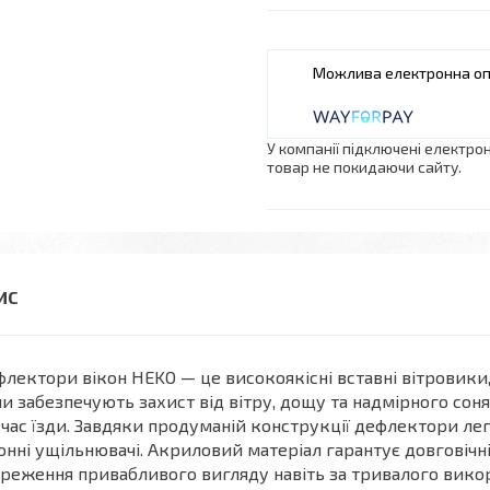
У компанії підключені електро
товар не покидаючи сайту.
лектори вікон HEKO — це високоякісні вставні вітровики,
и забезпечують захист від вітру, дощу та надмірного со
 час їзди. Завдяки продуманій конструкції дефлектори 
онні ущільнювачі. Акриловий матеріал гарантує довговічн
реження привабливого вигляду навіть за тривалого вико