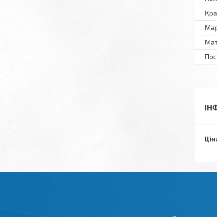
Кра
Мар
Мат
Пос
ІН
Цін