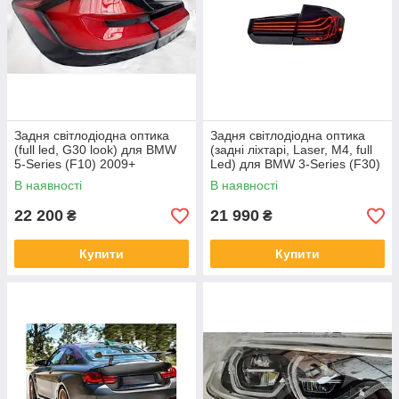
Задня світлодіодна оптика
Задня світлодіодна оптика
(full led, G30 look) для BMW
(задні ліхтарі, Laser, M4, full
5-Series (F10) 2009+
Led) для BMW 3-Series (F30)
2012+
В наявності
В наявності
22 200
21 990
₴
₴
Купити
Купити