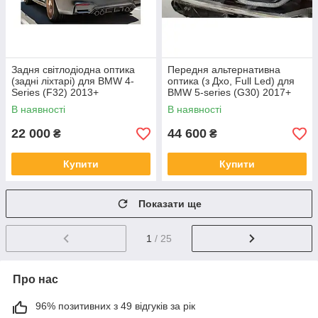
Задня світлодіодна оптика
Передня альтернативна
(задні ліхтарі) для BMW 4-
оптика (з Дхо, Full Led) для
Series (F32) 2013+
BMW 5-series (G30) 2017+
В наявності
В наявності
22 000
44 600
₴
₴
Купити
Купити
Показати ще
1
/ 25
Про нас
96% позитивних з 49 відгуків за рік