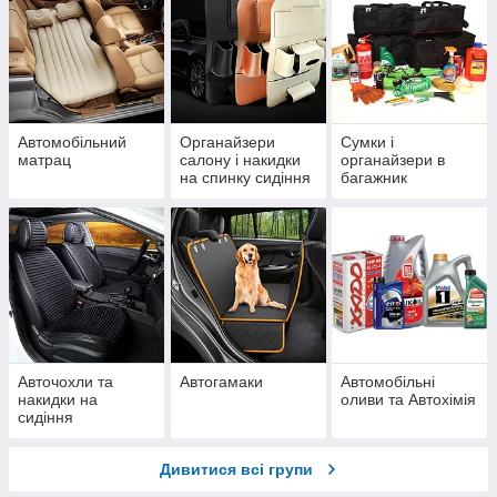
Автомобільний
Органайзери
Сумки і
матрац
салону і накидки
органайзери в
на спинку сидіння
багажник
в автомобіль
автомобіля
Авточохли та
Автогамаки
Автомобільні
накидки на
оливи та Автохімія
сидіння
автомобіля
Дивитися всі групи