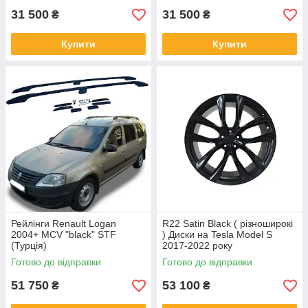
31 500
31 500
₴
₴
Купити
Купити
Рейлінги Renault Logan
R22 Satin Black ( різноширокі
2004+ MCV "black" STF
) Диски на Tesla Model S
(Турція)
2017-2022 року
Готово до відправки
Готово до відправки
51 750
53 100
₴
₴