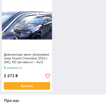
Дефлектори вікон (вітровики)
Jeep Grand Cherokee 2021+
(WL) 5D (вставні,кт - 4шт)
версія L (LSE)
В наявності
2 271
₴
Купити
Про нас