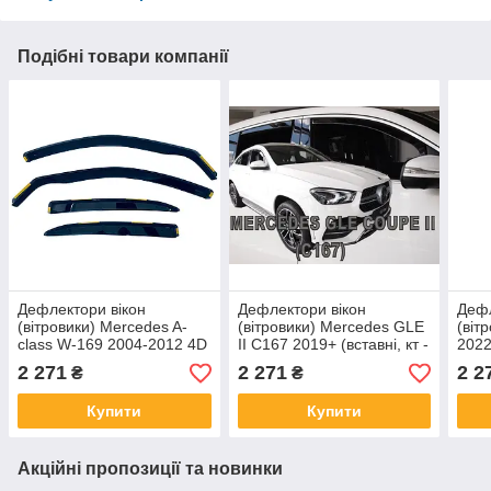
Подібні товари компанії
Дефлектори вікон
Дефлектори вікон
Дефл
(вітровики) Mercedes A-
(вітровики) Mercedes GLE
(віт
class W-169 2004-2012 4D
II C167 2019+ (вставні, кт -
2022
(вставні, кт-4шт) (Heko)
4шт) Coupe Heko
4шт)
2 271
2 271
2 2
₴
₴
Купити
Купити
Акційні пропозиції та новинки