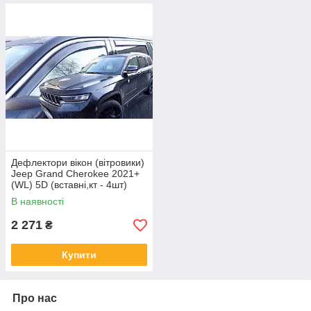
Дефлектори вікон (вітровики)
Jeep Grand Cherokee 2021+
(WL) 5D (вставні,кт - 4шт)
версія L (LSE)
В наявності
2 271
₴
Купити
Про нас