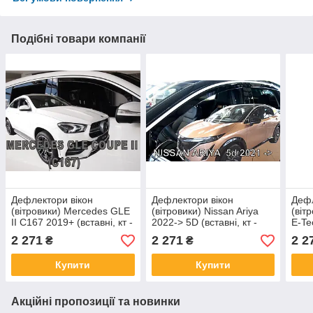
Подібні товари компанії
Дефлектори вікон
Дефлектори вікон
Дефл
(вітровики) Mercedes GLE
(вітровики) Nissan Ariya
(віт
II C167 2019+ (вставні, кт -
2022-> 5D (вставні, кт -
E-Te
4шт) Coupe Heko
4шт) Heko
(вст
2 271
2 271
2 2
₴
₴
Купити
Купити
Акційні пропозиції та новинки