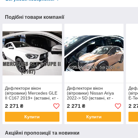
Подібні товари компанії
Дефлектори вікон
Дефлектори вікон
Дефл
(вітровики) Mercedes GLE
(вітровики) Nissan Ariya
(віт
II C167 2019+ (вставні, кт -
2022-> 5D (вставні, кт -
E-Te
4шт) Coupe Heko
4шт) Heko
(вст
2 271
2 271
2 2
₴
₴
Купити
Купити
Акційні пропозиції та новинки