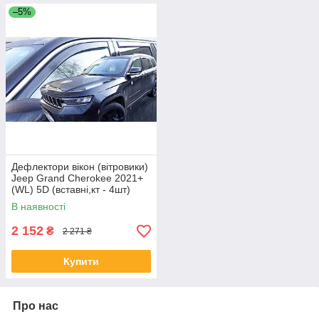
–5%
Дефлектори вікон (вітровики)
Jeep Grand Cherokee 2021+
(WL) 5D (вставні,кт - 4шт)
версія L (LSE)
В наявності
2 152
₴
2 271 ₴
Купити
Про нас