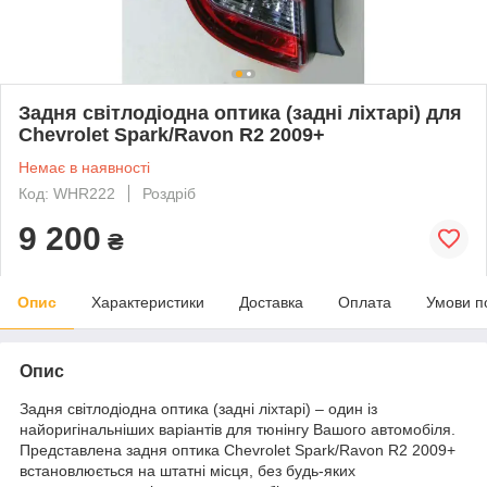
Задня світлодіодна оптика (задні ліхтарі) для
Chevrolet Spark/Ravon R2 2009+
Немає в наявності
Код: WHR222
Роздріб
9 200
₴
Опис
Характеристики
Доставка
Оплата
Умови п
Опис
Задня світлодіодна оптика (задні ліхтарі) – один із
найоригінальніших варіантів для тюнінгу Вашого автомобіля.
Представлена задня оптика Chevrolet Spark/Ravon R2 2009+
встановлюється на штатні місця, без будь-яких