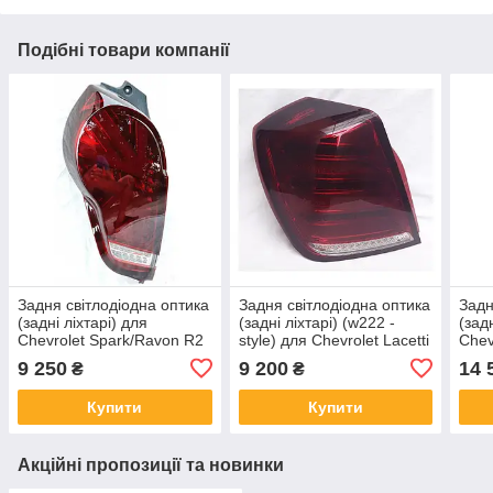
Подібні товари компанії
Задня світлодіодна оптика
Задня світлодіодна оптика
Задн
(задні ліхтарі) для
(задні ліхтарі) (w222 -
(зад
Chevrolet Spark/Ravon R2
style) для Chevrolet Lacetti
Chev
2009+
SD 2003+
9 250
9 200
14 
₴
₴
Купити
Купити
Акційні пропозиції та новинки