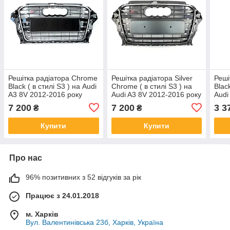
Решітка радіатора Chrome
Решітка радіатора Silver
Реші
Black ( в стилі S3 ) на Audi
Chrome ( в стилі S3 ) на
Blac
A3 8V 2012-2016 року
Audi A3 8V 2012-2016 року
Audi
7 200
7 200
3 3
₴
₴
Купити
Купити
Про нас
96% позитивних з 52 відгуків за рік
Працює з 24.01.2018
м. Харків
Вул. Валентинівська 23б, Харків, Україна