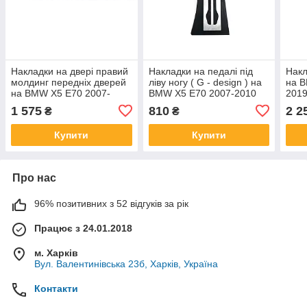
Накладки на двері правий
Накладки на педалі під
Накл
молдинг передніх дверей
ліву ногу ( G - design ) на
на B
на BMW X5 E70 2007-
BMW X5 E70 2007-2010
2019
2010 року
року
1 575
810
2 2
₴
₴
Купити
Купити
Про нас
96% позитивних з 52 відгуків за рік
Працює з 24.01.2018
м. Харків
Вул. Валентинівська 23б, Харків, Україна
Контакти