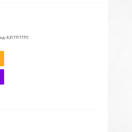
од:
63177177711