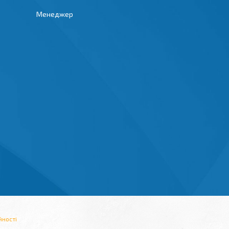
Менеджер
йності