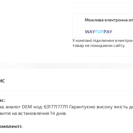
У компанії підключені електро
товар не покидаючи сайту.
с:
а, аналог OEM код: 63177177711 Гарантуємо високу якість д
антія на встановлення 14 днів.
омплекті: