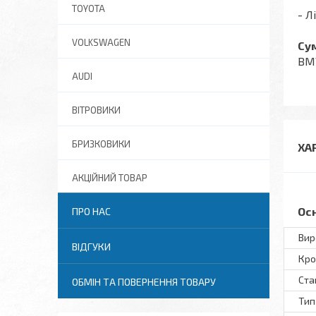
TOYOTA
- Л
VOLKSWAGEN
Cум
BMW
AUDI
ВІТРОВИКИ
БРИЗКОВИКИ
ХА
АКЦІЙНИЙ ТОВАР
Ос
ПРО НАС
Вир
ВІДГУКИ
Кро
Ста
ОБМІН ТА ПОВЕРНЕННЯ ТОВАРУ
Тип