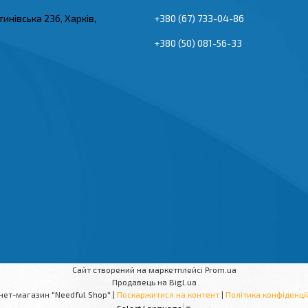
тинівська 23б, Харків,
+380 (67) 733-04-86
+380 (50) 081-56-33
Сайт створений на маркетплейсі
Prom.ua
Продавець на Bigl.ua
Інтернет-магазин "Needful Shop" |
Поскаржитися на контент
|
Політика конфіденці
Select Language
▼