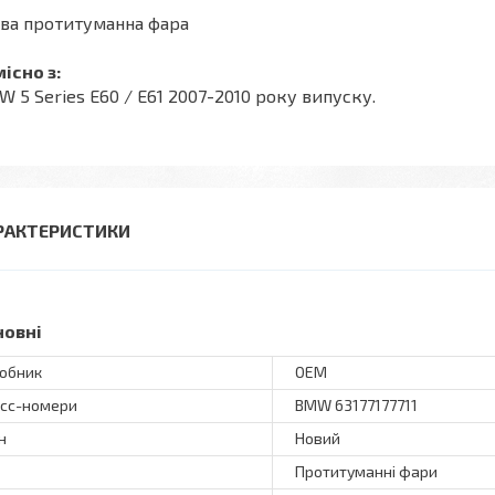
іва протитуманна фара
існо з:
 5 Series E60 / E61 2007-2010 року випуску.
РАКТЕРИСТИКИ
новні
обник
OEM
сс-номери
BMW 63177177711
н
Новий
Протитуманні фари