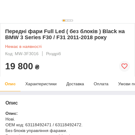
Передні фари Full Led ( без блоків ) Black на
BMW 3 Series F30 / F31 2011-2018 року
Немає в наявності
Код: MW-3F3016
Роздріб
19 800
₴
Опис
Характеристики
Доставка
Оплата
Умови п
Опис
Опис:
Нові.
OEM код: 63118492471 / 63118492472.
Без блоків управління фарами.