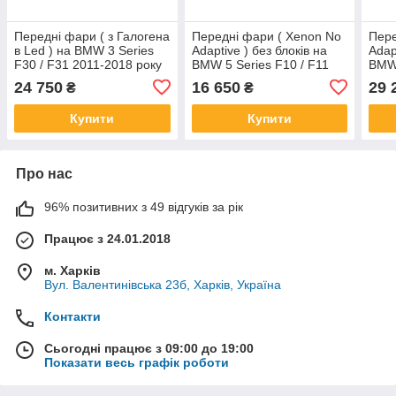
Передні фари ( з Галогена
Передні фари ( Xenon No
Пере
в Led ) на BMW 3 Series
Adaptive ) без блоків на
Adap
F30 / F31 2011-2018 року
BMW 5 Series F10 / F11
BMW 
2010-2017 року
2017
24 750
16 650
29 
₴
₴
Купити
Купити
Про нас
96% позитивних з 49 відгуків за рік
Працює з 24.01.2018
м. Харків
Вул. Валентинівська 23б, Харків, Україна
Контакти
Сьогодні працює з 09:00 до 19:00
Показати весь графік роботи