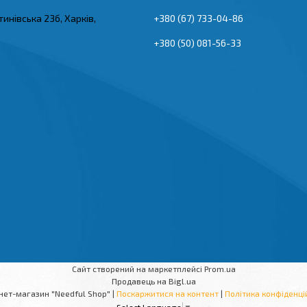
тинівська 23б, Харків,
+380 (67) 733-04-86
+380 (50) 081-56-33
Сайт створений на маркетплейсі
Prom.ua
Продавець на Bigl.ua
Інтернет-магазин "Needful Shop" |
Поскаржитися на контент
|
Політика конфіденці
Select Language
▼