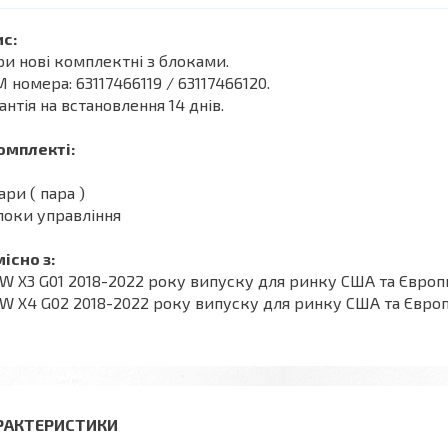
с:
и нові комплектні з блоками.
 номера: 63117466119 / 63117466120.
антія на встановлення 14 днів.
омплекті:
ари ( пара )
локи управління
існо з:
 X3 G01 2018-2022 року випуску для ринку США та Європ
 X4 G02 2018-2022 року випуску для ринку США та Європ
РАКТЕРИСТИКИ