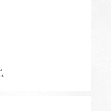
и.
и.