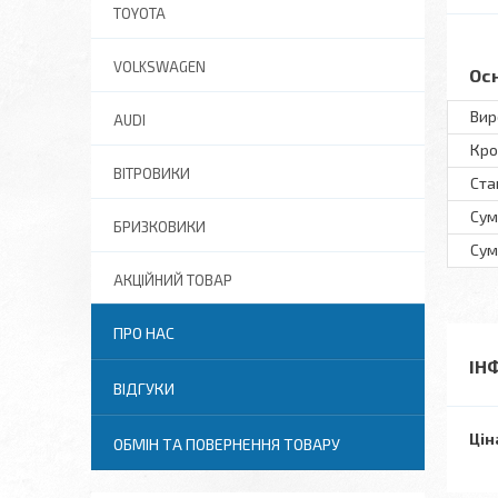
TOYOTA
VOLKSWAGEN
Ос
Вир
AUDI
Кро
ВІТРОВИКИ
Ста
Сум
БРИЗКОВИКИ
Сум
АКЦІЙНИЙ ТОВАР
ПРО НАС
ІН
ВІДГУКИ
Цін
ОБМІН ТА ПОВЕРНЕННЯ ТОВАРУ