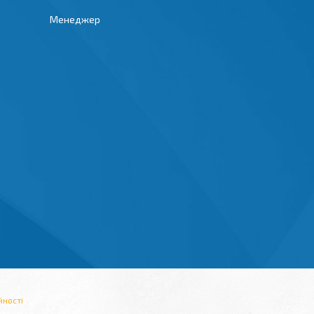
Менеджер
йності