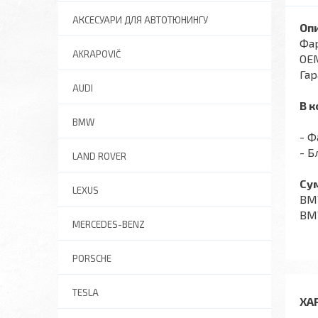
АКСЕСУАРИ ДЛЯ АВТОТЮНИНГУ
Опи
Фар
AKRAPOVIČ
OEM
Гар
AUDI
В к
BMW
- Ф
- Б
LAND ROVER
Cум
LEXUS
BMW
BMW
MERCEDES-BENZ
PORSCHE
TESLA
ХА