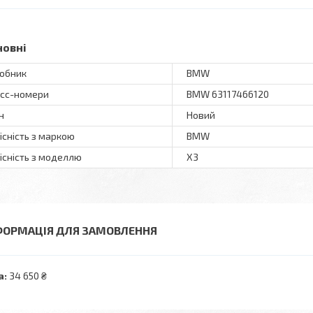
новні
обник
BMW
сс-номери
BMW 63117466120
н
Новий
існість з маркою
BMW
існість з моделлю
X3
ФОРМАЦІЯ ДЛЯ ЗАМОВЛЕННЯ
а:
34 650 ₴