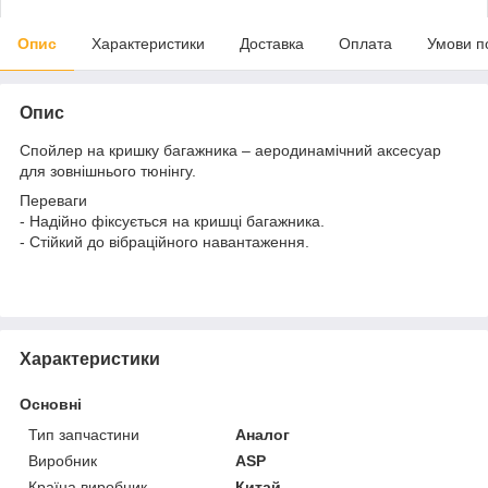
Опис
Характеристики
Доставка
Оплата
Умови п
Опис
Спойлер на кришку багажника – аеродинамічний аксесуар
для зовнішнього тюнінгу.
Переваги
- Надійно фіксується на кришці багажника.
- Стійкий до вібраційного навантаження.
Характеристики
Основні
Тип запчастини
Аналог
Виробник
ASP
Країна виробник
Китай