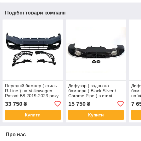
Подібні товари компанії
Передній бампер ( стиль
Дифузор ( заднього
Дифу
R-Line ) на Volkswagen
бампера ) Black Silver /
бамп
Passat B8 2019-2023 року
Chrome Pipe ( в стилі
на V
RSQ5 ) на Audi Q5 8R
2014
33 750
15 750
7 6
₴
₴
2012-2016 року
Купити
Купити
Про нас