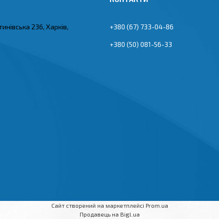
тинівська 23б, Харків,
+380 (67) 733-04-86
+380 (50) 081-56-33
Сайт створений на маркетплейсі
Prom.ua
Продавець на Bigl.ua