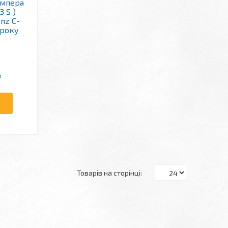
ампера
3 S )
nz C-
 року
и