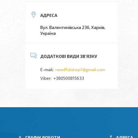
Вул. Валентинівська 23б, Харків,
Україна
needfulshop1@gmail.com
+380500815633
ГРАФІК РОБОТИ