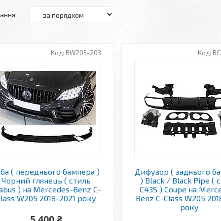
BW205-203
BC
уба ( переднього бампера )
Дифузор ( заднього б
Чорний глянець ( стиль
) Black / Black Pipe ( 
abus ) на Mercedes-Benz C-
C43S ) Coupe на Merc
lass W205 2018-2021 року
Benz C-Class W205 201
року
5 400 ₴