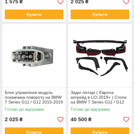
1 575
2 025
₴
₴
Купити
Купити
Блок управління модуль
Задні ліхтарі ( Європа
покажчика повороту на BMW
апгрейд в LCI 2019+ ) Стопи
7 Series G11 / G12 2015-2019
на BMW 7 Series G11 / G12
року
2015-2019 року
Готово до відправки
Готово до відправки
2 025
40 500
₴
₴
Купити
Купити