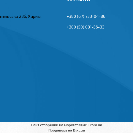
тинівська 23б, Харків,
+380 (67) 733-04-86
+380 (50) 081-56-33
Сайт створений на маркетплейсі
Prom.ua
Продавець на Bigl.ua