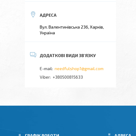
Вул. Валентинівська 23б, Харків,
Україна
needfulshop1@gmail.com
+380500815633
ГРАФІК РОБОТИ