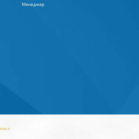
Менеджер
йності