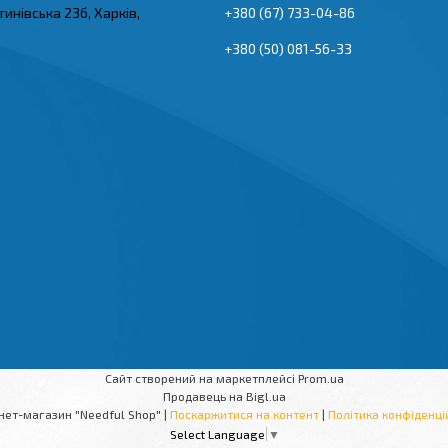
тинівська 23б, Харків,
+380 (67) 733-04-86
+380 (50) 081-56-33
Сайт створений на маркетплейсі
Prom.ua
Продавець на Bigl.ua
Інтернет-магазин "Needful Shop" |
Поскаржитися на контент
|
Політика конфіденці
Select Language
▼