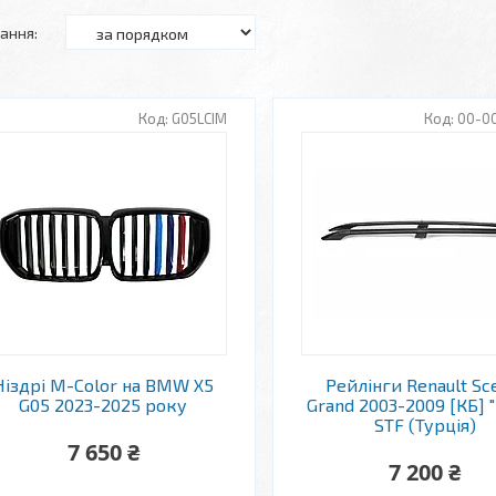
G05LCIM
00-0
Ніздрі M-Color на BMW X5
Рейлінги Renault Sc
G05 2023-2025 року
Grand 2003-2009 [КБ] "
STF (Турція)
7 650 ₴
7 200 ₴