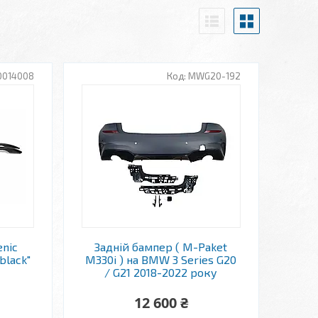
0014008
MWG20-192
enic
Задній бампер ( M-Paket
black"
M330i ) на BMW 3 Series G20
/ G21 2018-2022 року
12 600 ₴